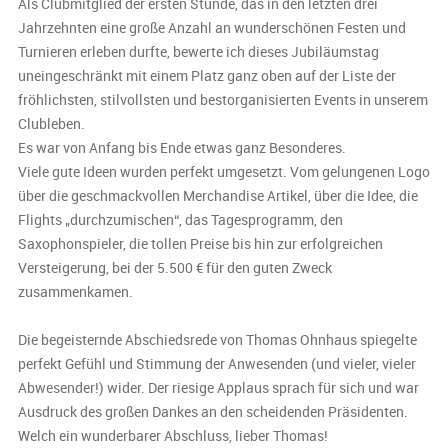
Als Clubmitglied der ersten Stunde, das in den letzten drei
Jahrzehnten eine große Anzahl an wunderschönen Festen und
Turnieren erleben durfte, bewerte ich dieses Jubiläumstag
uneingeschränkt mit einem Platz ganz oben auf der Liste der
fröhlichsten, stilvollsten und bestorganisierten Events in unserem
Clubleben.
Es war von Anfang bis Ende etwas ganz Besonderes.
Viele gute Ideen wurden perfekt umgesetzt. Vom gelungenen Logo
über die geschmackvollen Merchandise Artikel, über die Idee, die
Flights „durchzumischen“, das Tagesprogramm, den
Saxophonspieler, die tollen Preise bis hin zur erfolgreichen
Versteigerung, bei der 5.500 € für den guten Zweck
zusammenkamen.
Die begeisternde Abschiedsrede von Thomas Ohnhaus spiegelte
perfekt Gefühl und Stimmung der Anwesenden (und vieler, vieler
Abwesender!) wider. Der riesige Applaus sprach für sich und war
Ausdruck des großen Dankes an den scheidenden Präsidenten.
Welch ein wunderbarer Abschluss, lieber Thomas!