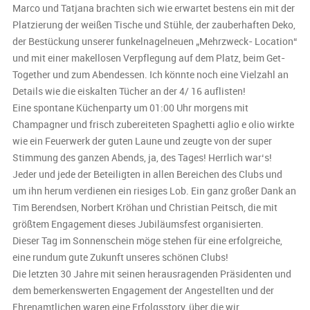
Marco und Tatjana brachten sich wie erwartet bestens ein mit der
Platzierung der weißen Tische und Stühle, der zauberhaften Deko,
der Bestückung unserer funkelnagelneuen „Mehrzweck- Location“
und mit einer makellosen Verpflegung auf dem Platz, beim Get-
Together und zum Abendessen. Ich könnte noch eine Vielzahl an
Details wie die eiskalten Tücher an der 4/ 16 auflisten!
Eine spontane Küchenparty um 01:00 Uhr morgens mit
Champagner und frisch zubereiteten Spaghetti aglio e olio wirkte
wie ein Feuerwerk der guten Laune und zeugte von der super
Stimmung des ganzen Abends, ja, des Tages! Herrlich war‘s!
Jeder und jede der Beteiligten in allen Bereichen des Clubs und
um ihn herum verdienen ein riesiges Lob. Ein ganz großer Dank an
Tim Berendsen, Norbert Kröhan und Christian Peitsch, die mit
größtem Engagement dieses Jubiläumsfest organisierten.
Dieser Tag im Sonnenschein möge stehen für eine erfolgreiche,
eine rundum gute Zukunft unseres schönen Clubs!
Die letzten 30 Jahre mit seinen herausragenden Präsidenten und
dem bemerkenswerten Engagement der Angestellten und der
Ehrenamtlichen waren eine Erfolgsstory, über die wir