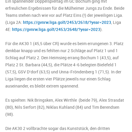
Ein spannender Doppelspieltag im GC Bochum ging mit
erfreulichen Ergebnissen für die Mülheimer Jungs zu Ende. Beide
Teams stehen nach wie vor auf Platz Eins (!) der jeweiligen Liga.
(Liga 2A:
https://gvnrw.liga.golf/2453/2618/?year=2023
, Liga
4E:
https://gvnrw.liga.golf/2453/2648/?year=2023
).
Für die AK30 1 (45,5 über CR) wurde es beim errungenen 3. Platz
denkbar knapp und es fehlten nur 2 Schläge auf Platz 1 und 1
Schlag auf Platz 2. Den Heimsieg errang Bochum 1 (43,5), auf
Platz 2 St. Barbara (44,5), die Plätze 4-6 belegten Bielefeld 1
(57,5), GSV D‘dorf (63,5) und Unna-Fröndenberg 1 (71,5). In der
Liga liegen die ersten vier Plätze jeweils nur einen Schlag
auseinander, es bleibt extrem spannend.
Es spielten: Nik Bringsken, Alex Wirthle (beide 79), Alex Strasdat
(80), Nils Serfort (82), Niklas Kuhland (84) und Tim Berendsen
(98).
Die AK30 2 vollbrachte sogar das Kunststück, den dritten