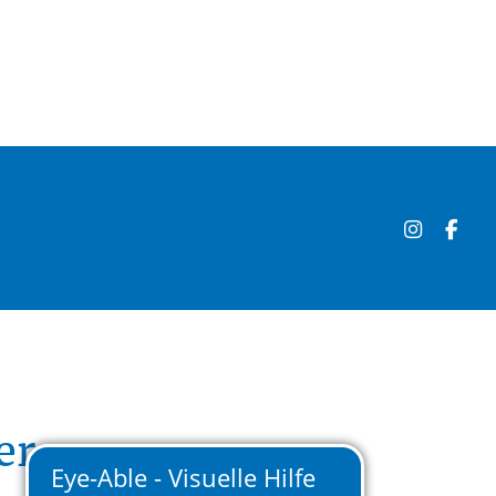


er