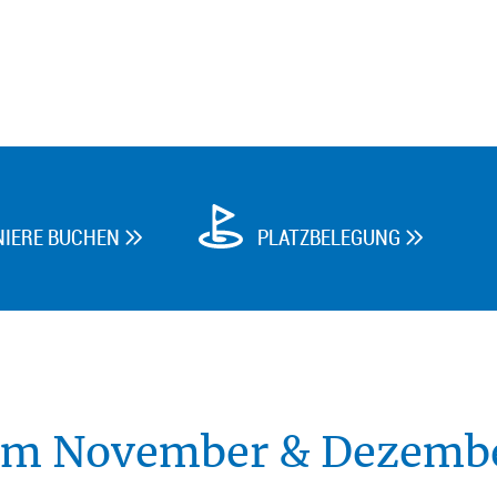
NIERE BUCHEN
PLATZBELEGUNG


im November & Dezemb