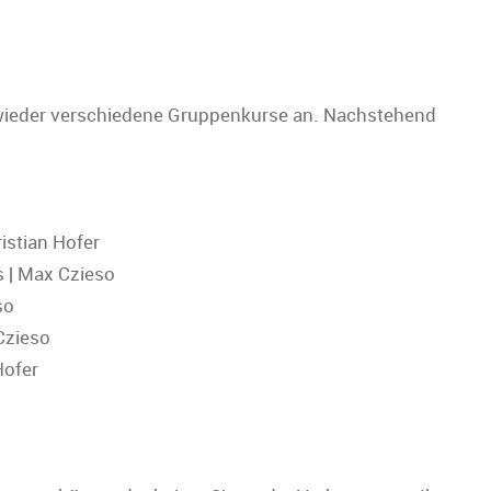
wieder verschiedene Gruppenkurse an. Nachstehend
o
istian Hofer
s | Max Czieso
so
Czieso
Hofer
o