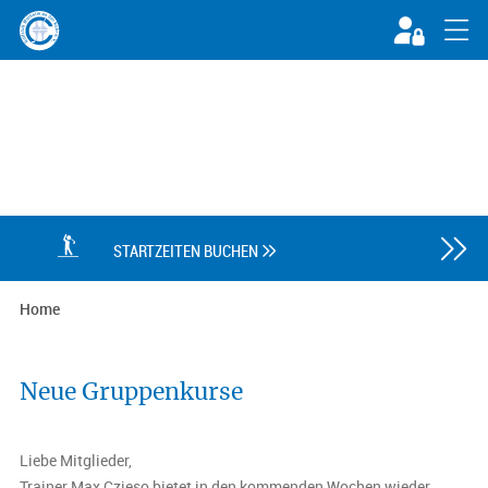

STARTZEITEN BUCHEN

Home
Neue Gruppenkurse
Liebe Mitglieder,
Trainer Max Czieso bietet in den kommenden Wochen wieder