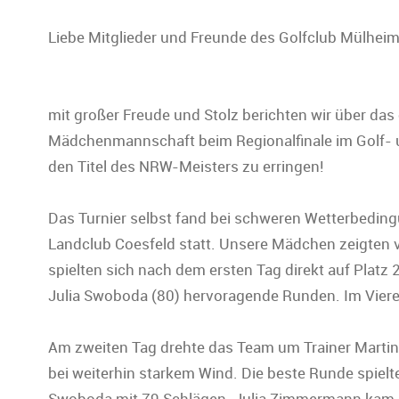
Liebe Mitglieder und Freunde des Golfclub Mülheim
mit großer Freude und Stolz berichten wir über da
Mädchenmannschaft beim Regionalfinale im Golf- u
den Titel des NRW-Meisters zu erringen!
Das Turnier selbst fand bei schweren Wetterbedin
Landclub Coesfeld statt. Unsere Mädchen zeigten 
spielten sich nach dem ersten Tag direkt auf Platz
Julia Swoboda (80) hervoragende Runden. Im Vierer 
Am zweiten Tag drehte das Team um Trainer Martin V
bei weiterhin starkem Wind. Die beste Runde spielte 
Swoboda mit 79 Schlägen. Julia Zimmermann kam mit