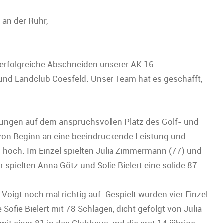
 an der Ruhr,
s erfolgreiche Abschneiden unserer AK 16
nd Landclub Coesfeld. Unser Team hat es geschafft,
gungen auf dem anspruchsvollen Platz des Golf- und
von Beginn an eine beeindruckende Leistung und
 2 hoch. Im Einzel spielten Julia Zimmermann (77) und
spielten Anna Götz und Sofie Bielert eine solide 87.
oigt noch mal richtig auf. Gespielt wurden vier Einzel
Sofie Bielert mit 78 Schlägen, dicht gefolgt von Julia
 einer 81 in das Clubhaus und die erst 14 jährige