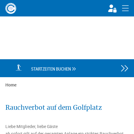

STARTZEITEN BUCHEN

Home
Rauchverbot auf dem Golfplatz
Liebe Mitglieder, liebe Gäste
ab sofort gilt auf der gesamten Anlage ein striktes Rauchverbot.