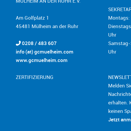
MÜLHEIM AN DER RUHR E.V.
SEKRETAR
Am Golfplatz 1
Montags: 
45481 Mülheim an der Ruhr
Dienstags
Uhr
0208 / 483 607
Samstag-S
info (at) gcmuelheim.com
Uhr
www.gcmuelheim.com
ZERTIFIZIERUNG
NEWSLET
Melden Si
Nachricht
erhalten. 
keinen Sp
Jetzt an