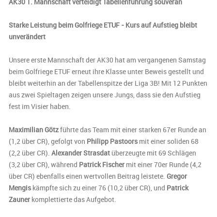
AK30 1. Mannschaft verteidigt Tabellenführung souverän
Starke Leistung beim Golfriege ETUF - Kurs auf Aufstieg bleibt
unverändert
Unsere erste Mannschaft der AK30 hat am vergangenen Samstag
beim Golfriege ETUF erneut ihre Klasse unter Beweis gestellt und
bleibt weiterhin an der Tabellenspitze der Liga 3B! Mit 12 Punkten
aus zwei Spieltagen zeigen unsere Jungs, dass sie den Aufstieg
fest im Visier haben.
Maximilian Götz
führte das Team mit einer starken 67er Runde an
(1,2 über CR), gefolgt von
Philipp Pastoors
mit einer soliden 68
(2,2 über CR).
Alexander Strasdat
überzeugte mit 69 Schlägen
(3,2 über CR), während
Patrick Fischer
mit einer 70er Runde (4,2
über CR) ebenfalls einen wertvollen Beitrag leistete.
Gregor
Mengis
kämpfte sich zu einer 76 (10,2 über CR), und
Patrick
Zauner
komplettierte das Aufgebot.