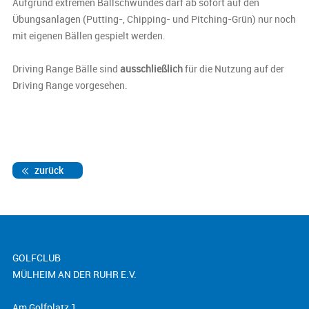
Aufgrund extremen Ballschwundes darf ab sofort auf den
Übungsanlagen (Putting-, Chipping- und Pitching-Grün) nur noch
mit eigenen Bällen gespielt werden.
Driving Range Bälle sind
ausschließlich
für die Nutzung auf der
Driving Range vorgesehen.
zurück
GOLFCLUB
MÜLHEIM AN DER RUHR E.V.
Am Golfplatz 1