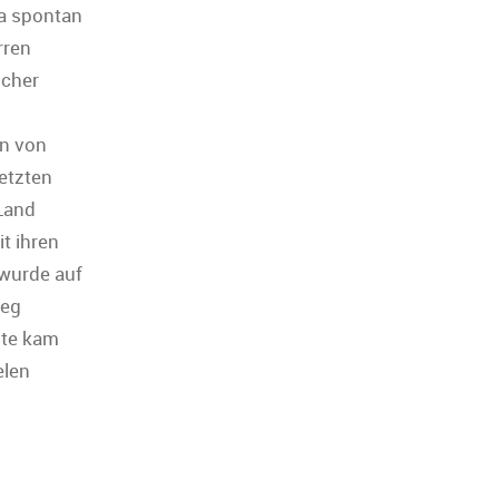
da spontan
rren
icher
en von
etzten
 Land
it ihren
 wurde auf
ieg
ite kam
elen