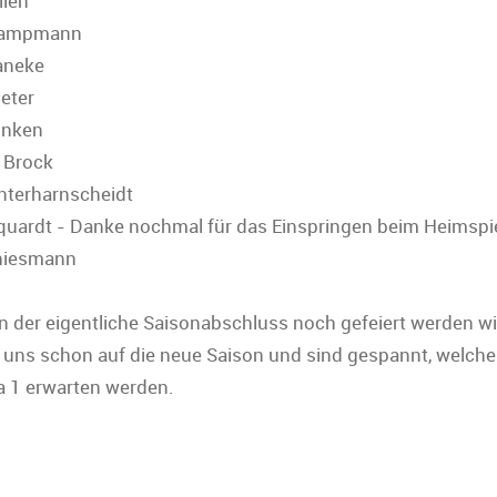
llen
 Kampmann
aneke
ueter
rinken
 Brock
Unterharnscheidt
quardt - Danke nochmal für das Einspringen beim Heimspi
Thiesmann
 der eigentliche Saisonabschluss noch gefeiert werden wi
r uns schon auf die neue Saison und sind gespannt, welche
ga 1 erwarten werden.