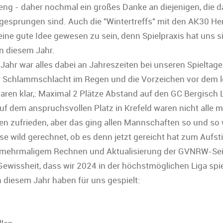
 eng - daher nochmal ein großes Danke an diejenigen, die 
gesprungen sind. Auch die "Wintertreffs" mit den AK30 He
eine gute Idee gewesen zu sein, denn Spielpraxis hat uns s
in diesem Jahr.
 Jahr war alles dabei an Jahreszeiten bei unseren Spieltag
r Schlammschlacht im Regen und die Vorzeichen vor dem l
waren klar,: Maximal 2 Plätze Abstand auf den GC Bergisch
uf dem anspruchsvollen Platz in Krefeld waren nicht alle m
en zufrieden, aber das ging allen Mannschaften so und so
se wild gerechnet, ob es denn jetzt gereicht hat zum Aufst
 mehrmaligem Rechnen und Aktualisierung der GVNRW-Se
 Gewissheit, dass wir 2024 in der höchstmöglichen Liga spi
n diesem Jahr haben für uns gespielt: