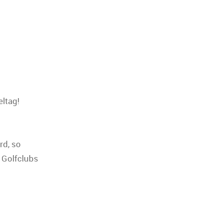
eltag!
rd, so
 Golfclubs