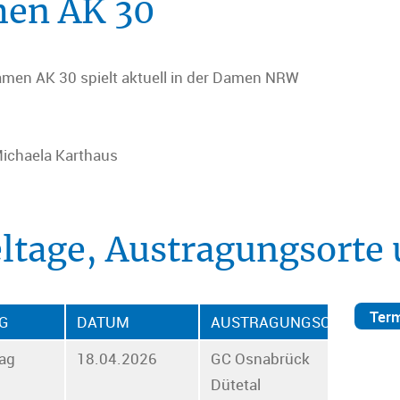
en AK 30
men AK 30 spielt aktuell in der Damen NRW
Michaela Karthaus
eltage, Austragungsorte
Term
AG
DATUM
AUSTRAGUNGSORT
tag
18.04.2026
GC Osnabrück
Dütetal