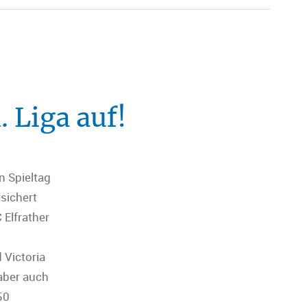
 Liga auf!
n Spieltag
sichert
 Elfrather
 Victoria
aber auch
50