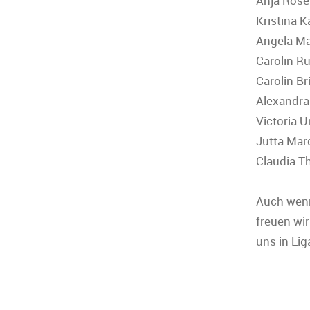
Anja Rose
Kristina
Angela M
Carolin R
Carolin B
Alexandra
Victoria 
Jutta Mar
Claudia 
Auch wenn
freuen wi
uns in Li